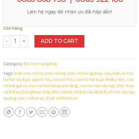
Liên hệ ngay để nhận ưu đãi hấp dẫn!
Còn hàng
Rối hơi gấu Koala quantity
ADD TO CART
Category:
Rối hơi trưng bày
Tags:
bán con rối hơi
,
bán rối hơi
,
bán rối hơi quảng cáo
,
bán rối hơi
tại hà nội
,
báo giá rối hơi
,
con rối hơi
,
con rối hơi bao nhiêu tiền
,
con
rối hơi giá rẻ
,
con rối hơi tiếng anh là gì
,
con rối hơi vẫy tay
,
Đặt may
rối hơi tại Đồng Nai
,
máy thổi rối hơi
,
rối hơi vẫy khách
,
rối hơi vẫy tay
quảng cáo
,
roihoi.vn
,
thuê rối hơi hcm