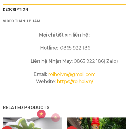
DESCRIPTION
VIDEO THÀNH PHẨM
Mọi chi tiết xin liên hệ
:
Hotline
:
0865 922 186
Liên hệ Nhận May:
0865 922 186( Zalo)
Email:
roihoi.vn@gmail.com
Website:
https://roihoi.vn/
RELATED PRODUCTS