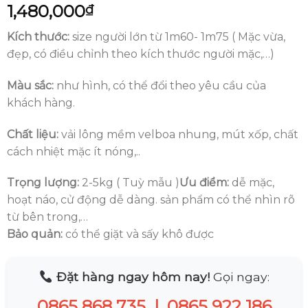
1,480,000
₫
Kích thước:
size người lớn từ 1m60- 1m75 ( Mặc vừa,
đẹp, có điều chỉnh theo kích thước người mặc,…)
Màu sắc:
như hình, có thể đổi theo yêu cầu của
khách hàng.
Chất liệu:
vải lông mềm velboa nhung, mút xốp, chất
cách nhiệt mặc ít nóng,..
Trọng lượng:
2-5kg ( Tuỳ mẫu )
Ưu điểm:
dễ mặc,
hoạt náo, cử động dễ dàng. sản phẩm có thể nhìn rõ
từ bên trong,…
Bảo quản:
có thể giặt và sấy khô được
Đặt hàng ngay hôm nay!
Gọi ngay:
0865 868 735
|
0865 922 186