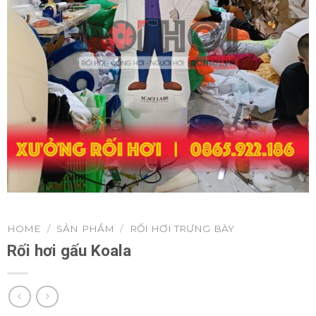
HOME
/
SẢN PHẨM
/
RỐI HƠI TRƯNG BÀY
Rối hơi gấu Koala