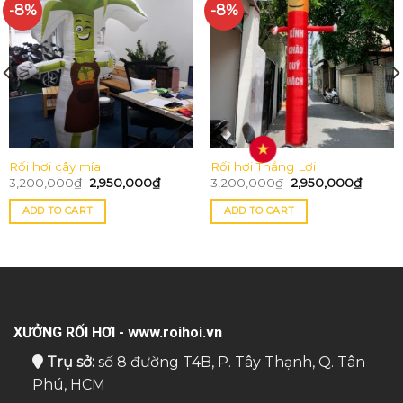
-8%
-8%
Rối hơi cây mía
Rối hơi Thắng Lợi
3,200,000
₫
2,950,000
₫
3,200,000
₫
2,950,000
₫
ADD TO CART
ADD TO CART
XƯỞNG RỐI HƠI - www.roihoi.vn
Trụ sở:
số 8 đường T4B, P. Tây Thạnh, Q. Tân
Phú, HCM