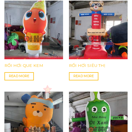
RỐI HƠI QUE KEM
RỐI HƠI SIÊU THỊ
READ MORE
READ MORE