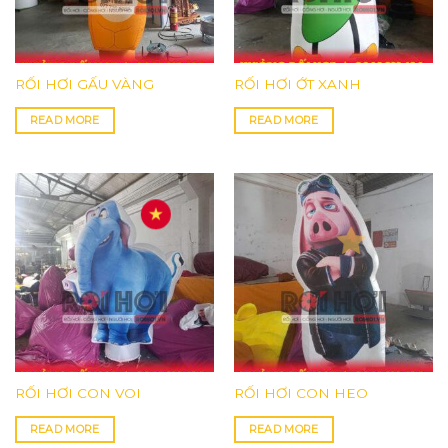
RỐI HƠI GẤU VÀNG
RỐI HƠI ỚT XANH
READ MORE
READ MORE
RỐI HƠI CON VOI
RỐI HƠI CON HEO
READ MORE
READ MORE