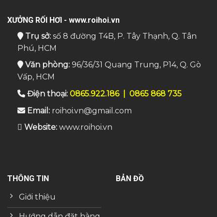
XƯỞNG RỐI HƠI - www.roihoi.vn
Trụ sở:
số 8 đường T4B, P. Tây Thạnh, Q. Tân
Phú, HCM
Văn phòng:
96/36/31 Quang Trung, P14, Q. Gò
Vấp, HCM
Điện thoại:
0865.922.186
|
0865 868 735
Email:
roihoi.vn@gmail.com
Website:
www.roihoi.vn
THÔNG TIN
BẢN ĐỒ
Giới thiệu
Hướng dẫn đặt hàng