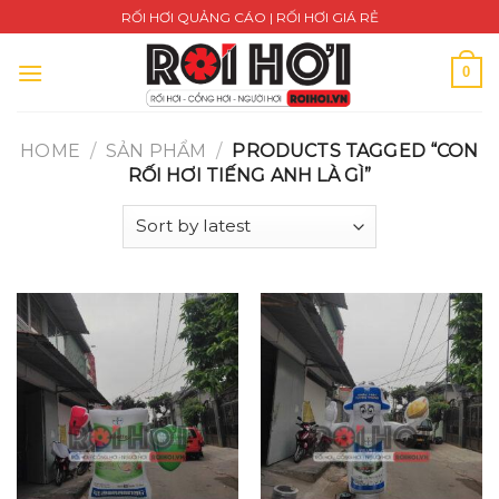
Skip
RỐI HƠI QUẢNG CÁO | RỐI HƠI GIÁ RẺ
to
content
0
HOME
/
SẢN PHẨM
/
PRODUCTS TAGGED “CON
RỐI HƠI TIẾNG ANH LÀ GÌ”