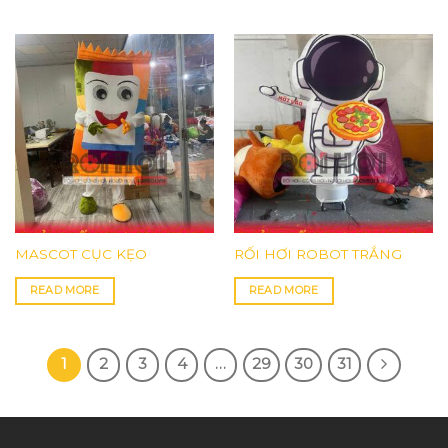
MASCOT CỤC KẸO
RỐI HƠI ROBOT TRẮNG
READ MORE
READ MORE
1
2
3
4
…
29
30
31