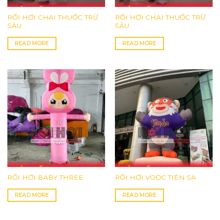
RỐI HƠI CHAI THUỐC TRỪ
RỐI HƠI CHAI THUỐC TRỪ
SÂU
SÂU
READ MORE
READ MORE
RỐI HƠI BABY THREE
RỐI HƠI VOỌC TIÊN SA
READ MORE
READ MORE