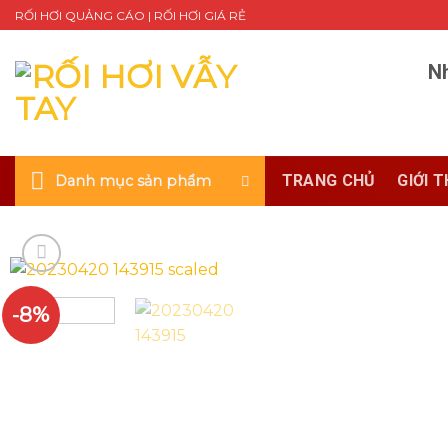
Skip
RỐI HƠI QUẢNG CÁO | RỐI HƠI GIÁ RẺ
to
content
Nh
TRANG CHỦ
GIỚI T
Danh mục sản phẩm
-8%