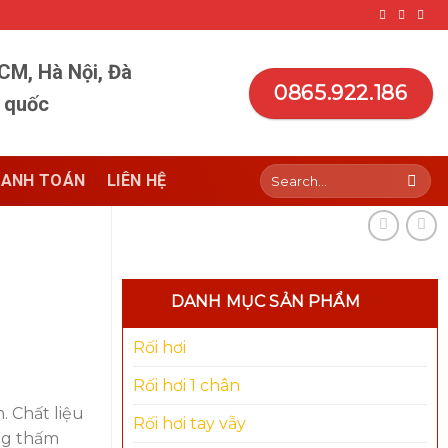
HCM, Hà Nội, Đà
0865.922.186
n quốc
Search
ANH TOÁN
LIÊN HỆ
for:
DANH MỤC SẢN PHẨM
Rối hơi
Rối hơi 1 chân
. Chất liệu
Rối hơi tay vẫy
ng thấm