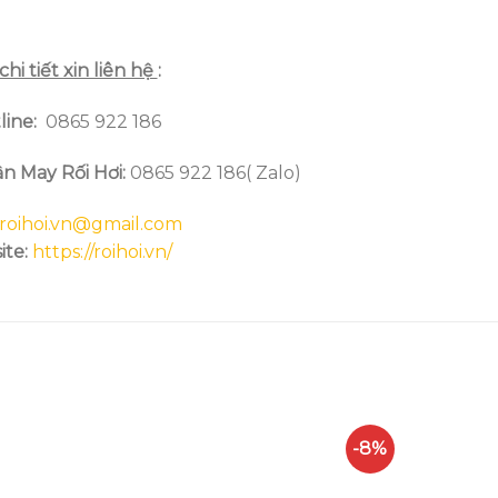
chi tiết xin liên hệ
:
line
:
0865 922 186
n May Rối Hơi:
0865 922 186( Zalo)
roihoi.vn@gmail.com
te:
https://roihoi.vn/
-8%