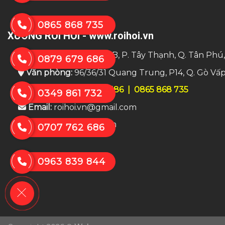
0865 868 735
XƯỞNG RỐI HƠI - www.roihoi.vn
Trụ sở:
số 8 đường T4B, P. Tây Thạnh, Q. Tân Phú
0879 679 686
Văn phòng:
96/36/31 Quang Trung, P14, Q. Gò Vấ
Điện thoại:
0865.922.186
|
0865 868 735
0349 861 732
Email:
roihoi.vn@gmail.com
Website:
www.roihoi.vn
0707 762 686
0963 839 844