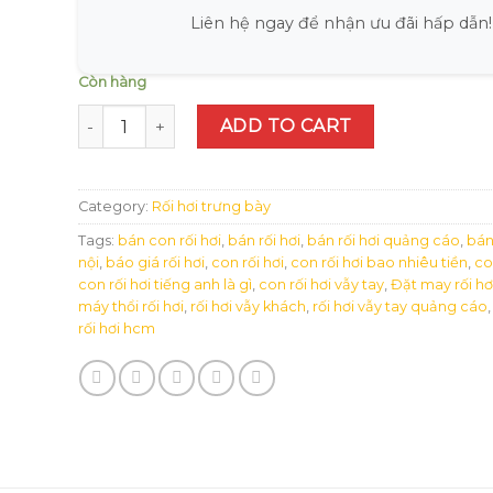
Liên hệ ngay để nhận ưu đãi hấp dẫn!
Còn hàng
Rối hơi trung tâm anh ngữ quantity
ADD TO CART
Category:
Rối hơi trưng bày
Tags:
bán con rối hơi
,
bán rối hơi
,
bán rối hơi quảng cáo
,
bán 
nội
,
báo giá rối hơi
,
con rối hơi
,
con rối hơi bao nhiêu tiền
,
con
con rối hơi tiếng anh là gì
,
con rối hơi vẫy tay
,
Đặt may rối hơ
máy thổi rối hơi
,
rối hơi vẫy khách
,
rối hơi vẫy tay quảng cáo
rối hơi hcm