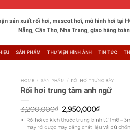
ận sản xuất rối hơi, mascot hơi, mô hình hơi tại 
Nẵng, Cần Thơ, Nha Trang, giao hàng toà
HIỆU
SẢN PHẨM
THƯ VIỆN HÌNH ẢNH
TIN TỨC
TH
HOME
/
SẢN PHẨM
/
RỐI HƠI TRƯNG BÀY
Rối hơi trung tâm anh ngữ
3,200,000
2,950,000
₫
₫
Rối hơi có kích thước trung bình từ 1m8 – 3m
may rối được may bằng chất liệu vải dù chố