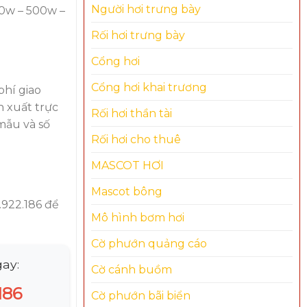
Người hơi trưng bày
50w – 500w –
Rối hơi trưng bày
Cổng hơi
Cổng hơi khai trương
phí giao
n xuất trực
Rối hơi thần tài
 mẫu và số
Rối hơi cho thuê
MASCOT HƠI
Mascot bông
5.922.186 để
Mô hình bơm hơi
Cờ phướn quảng cáo
ay:
Cờ cánh buồm
186
Cờ phướn bãi biển