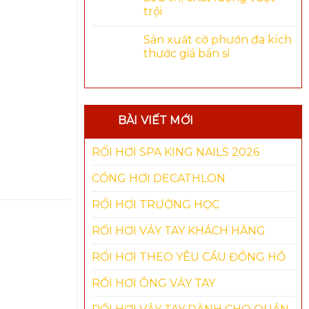
trội
Sản xuất cờ phướn đa kích
thước giá bán sỉ
BÀI VIẾT MỚI
RỐI HƠI SPA KING NAILS 2026
CỔNG HƠI DECATHLON
RỐI HƠI TRƯỜNG HỌC
RỐI HƠI VẢY TAY KHÁCH HÀNG
RỐI HƠI THEO YÊU CẦU ĐỒNG HỒ
-8%
-11%
RỐI HƠI ÔNG VẢY TAY