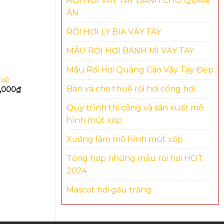
RỐI HƠI VẢY TAY DÀNH CHO QUÁN
ĂN
RỐI HƠI LY BIA VẢY TAY
MẪU RỐI HƠI BÁNH MÌ VẢY TAY
Mẫu Rối Hơi Quảng Cáo Vẫy Tay Đẹp
tuệ
Rối hơi Thắng Lợi
Rối gấu kh
Bán và cho thuê rối hơi cổng hơi
0,000
₫
3,200,000
₫
2,950,000
₫
3,200,000
ADD TO CART
ADD TO 
Quy trình thi công và sản xuất mô
hình mút xốp
Xưởng làm mô hình mút xốp
Tổng hợp những mẫu rối hơi HOT
2024
Mascot hơi gấu trắng