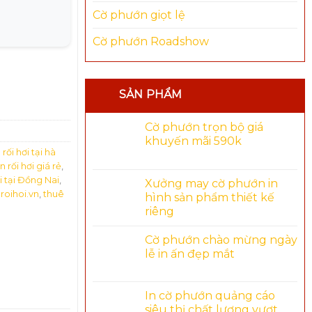
Cờ phướn giọt lệ
Cờ phướn Roadshow
SẢN PHẨM
Cờ phướn trọn bộ giá
khuyến mãi 590k
rối hơi tại hà
 rối hơi giá rẻ
,
i tại Đồng Nai
,
Xưởng may cờ phướn in
,
roihoi.vn
,
thuê
hình sản phẩm thiết kế
riêng
Cờ phướn chào mừng ngày
lễ in ấn đẹp mắt
In cờ phướn quảng cáo
siêu thị chất lượng vượt