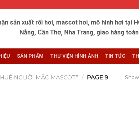
ận sản xuất rối hơi, mascot hơi, mô hình hơi tại 
Nẵng, Cần Thơ, Nha Trang, giao hàng toà
HIỆU
SẢN PHẨM
THƯ VIỆN HÌNH ẢNH
TIN TỨC
TH
HUÊ NGƯỜI MẶC MASCOT”
/
PAGE 9
Showi