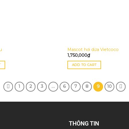
u
Mascot hơi dừa Vietcoco
1,750,000
₫
T
ADD TO CART
1
2
3
…
6
7
8
9
10
THÔNG TIN