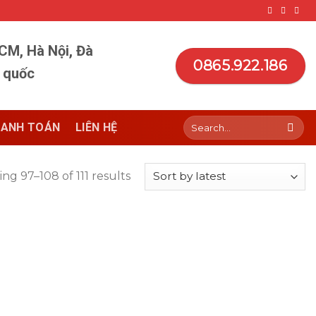
HCM, Hà Nội, Đà
0865.922.186
n quốc
Search
ANH TOÁN
LIÊN HỆ
for:
ng 97–108 of 111 results