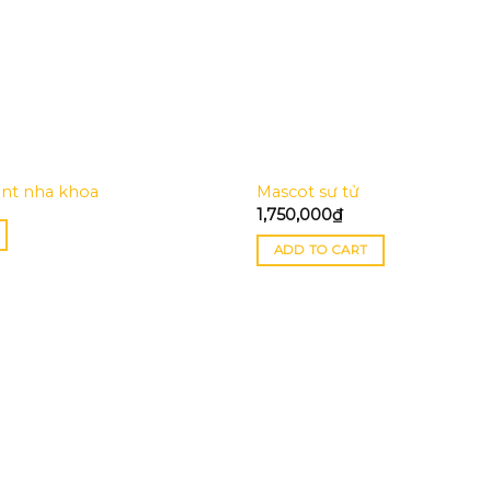
nt nha khoa
Mascot sư tử
1,750,000
₫
ADD TO CART