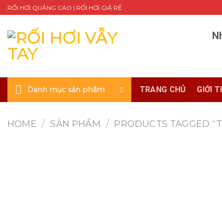
Skip
RỐI HƠI QUẢNG CÁO | RỐI HƠI GIÁ RẺ
to
content
Nh
TRANG CHỦ
GIỚI T
Danh mục sản phẩm
HOME
/
SẢN PHẨM
/
PRODUCTS TAGGED “T