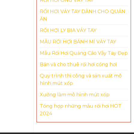
RỐI HƠI ÔNG VẢY TAY
Mascot cái răng
Mascot gấ
RỐI HƠI VẢY TAY DÀNH CHO QUÁN
3,450,000
₫
2,950,000
₫
READ MO
ĂN
ADD TO CART
RỐI HƠI LY BIA VẢY TAY
MẪU RỐI HƠI BÁNH MÌ VẢY TAY
Mẫu Rối Hơi Quảng Cáo Vẫy Tay Đẹp
Bán và cho thuê rối hơi cổng hơi
Quy trình thi công và sản xuất mô
hình mút xốp
Xưởng làm mô hình mút xốp
Tổng hợp những mẫu rối hơi HOT
2024