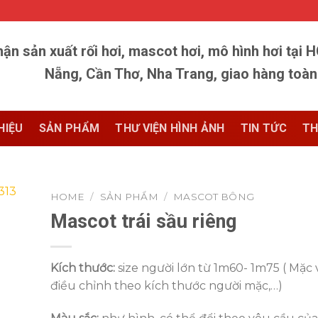
ận sản xuất rối hơi, mascot hơi, mô hình hơi tại 
Nẵng, Cần Thơ, Nha Trang, giao hàng toà
HIỆU
SẢN PHẨM
THƯ VIỆN HÌNH ẢNH
TIN TỨC
TH
HOME
/
SẢN PHẨM
/
MASCOT BÔNG
Mascot trái sầu riêng
Kích thước:
size người lớn từ 1m60- 1m75 ( Mặc 
điều chỉnh theo kích thước người mặc,…)