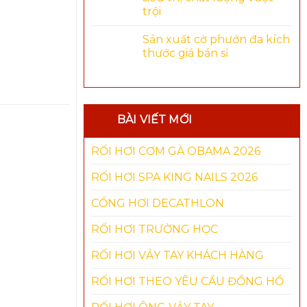
trội
Sản xuất cờ phướn đa kích
thước giá bán sỉ
BÀI VIẾT MỚI
RỐI HƠI CƠM GÀ OBAMA 2026
RỐI HƠI SPA KING NAILS 2026
-14%
CỔNG HƠI DECATHLON
RỐI HƠI TRƯỜNG HỌC
RỐI HƠI VẢY TAY KHÁCH HÀNG
RỐI HƠI THEO YÊU CẦU ĐỒNG HỒ