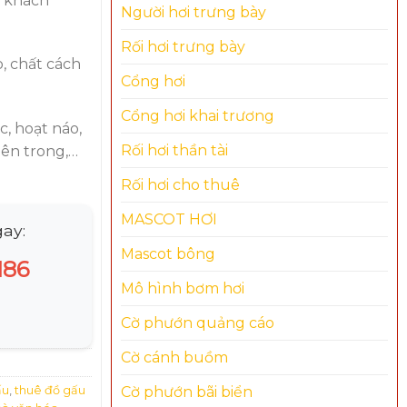
a khách
Người hơi trưng bày
Rối hơi trưng bày
, chất cách
Cổng hơi
Cổng hơi khai trương
, hoạt náo,
Rối hơi thần tài
bên trong,…
Rối hơi cho thuê
MASCOT HƠI
ay:
Mascot bông
186
Mô hình bơm hơi
Cờ phướn quảng cáo
Cờ cánh buồm
ấu
,
thuê đồ gấu
Cờ phướn bãi biển