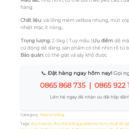
Màu sắc:
như hình, có thể đổi theo yêu cầu củ
hàng.
Chất liệu:
vải lông mềm velboa nhung, mút xốp
nhiệt mặc ít nóng,..
Trọng lượng:
2-5kg ( Tuỳ mẫu )
Ưu điểm:
dễ mặc
cử động dễ dàng. sản phẩm có thể nhìn rõ từ 
Bảo quản:
có thể giặt và sấy khô được
📞
Đặt hàng ngay hôm nay!
Gọi ng
0865 868 735
|
0865 922 
Liên hệ ngay để nhận ưu đãi hấp dẫn!
Category:
Mascot bông
Tags:
thú mascot
,
thú nhồi bông pokemon hcm
,
thuê đồ g