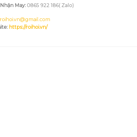
 Nhận May:
0865 922 186( Zalo)
roihoi.vn@gmail.com
ite:
https://roihoi.vn/