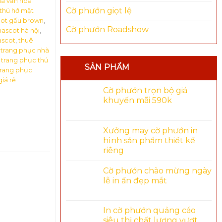
hà văn hóa
Cờ phướn giọt lệ
thú hở mặt
ot gấu brown
,
Cờ phướn Roadshow
ascot hà nội
,
ascot
,
thuê
 trang phục nhà
 trang phục thú
SẢN PHẨM
trang phục
iá rẻ
Cờ phướn trọn bộ giá
khuyến mãi 590k
Xưởng may cờ phướn in
hình sản phẩm thiết kế
riêng
Cờ phướn chào mừng ngày
lễ in ấn đẹp mắt
In cờ phướn quảng cáo
siêu thị chất lượng vượt