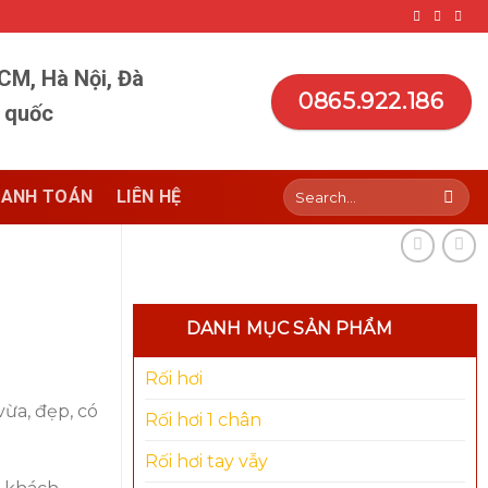
HCM, Hà Nội, Đà
0865.922.186
n quốc
Search
ANH TOÁN
LIÊN HỆ
for:
DANH MỤC SẢN PHẨM
Rối hơi
vừa, đẹp, có
Rối hơi 1 chân
Rối hơi tay vẫy