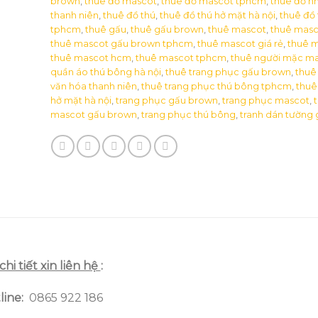
brown
,
thuê đồ mascot
,
thuê đồ mascot tphcm
,
thuê đồ n
thanh niên
,
thuê đồ thú
,
thuê đồ thú hở mặt hà nội
,
thuê đồ 
tphcm
,
thuê gấu
,
thuê gấu brown
,
thuê mascot
,
thuê masc
thuê mascot gấu brown tphcm
,
thuê mascot giá rẻ
,
thuê m
thuê mascot hcm
,
thuê mascot tphcm
,
thuê người mặc m
quần áo thú bông hà nội
,
thuê trang phục gấu brown
,
thuê
văn hóa thanh niên
,
thuê trang phục thú bông tphcm
,
thuê
hở mặt hà nội
,
trang phục gấu brown
,
trang phục mascot
,
mascot gấu brown
,
trang phục thú bông
,
tranh dán tường g
chi tiết xin liên hệ
:
line
:
0865 922 186