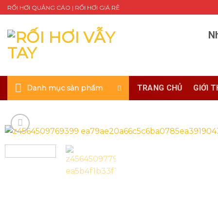
Skip
RỐI HƠI QUẢNG CÁO | RỐI HƠI GIÁ RẺ
to
content
Nh
TRANG CHỦ
GIỚI T
Danh mục sản phẩm