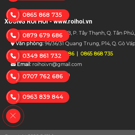
0865 868 735
XƯỞNG RỐI HƠI - www.roihoi.vn
Trụ sở:
số 8 đường T4B, P. Tây Thạnh, Q. Tân Phú
0879 679 686
Văn phòng:
96/36/31 Quang Trung, P14, Q. Gò Vấ
Điện thoại:
0865.922.186
|
0865 868 735
0349 861 732
Email:
roihoi.vn@gmail.com
Website:
www.roihoi.vn
0707 762 686
0963 839 844