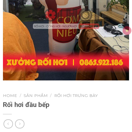
HOME
/
SẢN PHẨM
/
RỐI HƠI TRƯNG BÀY
Rối hơi đầu bếp