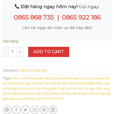
Đặt hàng ngay hôm nay!
Gọi ngay:
0865 868 735
|
0865 922 186
Liên hệ ngay để nhận ưu đãi hấp dẫn!
Còn hàng
Rối hơi đầu bếp quantity
ADD TO CART
Category:
Rối hơi trưng bày
Tags:
bán con rối hơi
,
bán rối hơi
,
bán rối hơi quảng cáo
,
bán rối hơi
tại hà nội
,
báo giá rối hơi
,
con rối hơi
,
con rối hơi bao nhiêu tiền
,
con
rối hơi giá rẻ
,
con rối hơi tiếng anh là gì
,
con rối hơi vẫy tay
,
Đặt may
rối hơi tại Đồng Nai
,
máy thổi rối hơi
,
rối hơi vẫy khách
,
rối hơi vẫy tay
quảng cáo
,
roihoi.vn
,
thuê rối hơi hcm