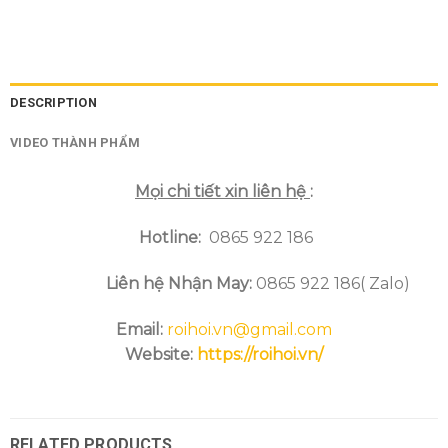
DESCRIPTION
VIDEO THÀNH PHẨM
Mọi chi tiết xin liên hệ
:
Hotline
:
0865 922 186
Liên hệ Nhận May:
0865 922 186( Zalo)
Email:
roihoi.vn@gmail.com
Website:
https://roihoi.vn/
RELATED PRODUCTS