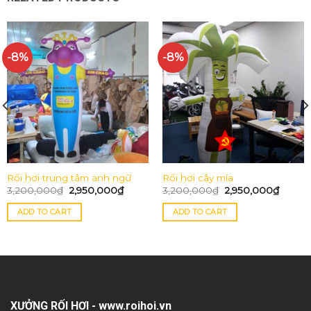
-8%
-8%
Rối hơi trung tâm anh ngữ
Rối hơi cây mía
3,200,000
₫
2,950,000
₫
3,200,000
₫
2,950,000
₫
ADD TO CART
ADD TO CART
XƯỞNG RỐI HƠI - www.roihoi.vn