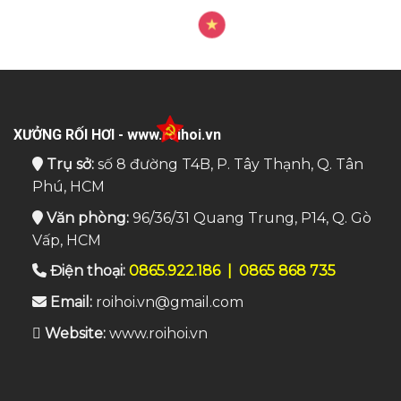
XƯỞNG RỐI HƠI - www.roihoi.vn
Trụ sở:
số 8 đường T4B, P. Tây Thạnh, Q. Tân
Phú, HCM
Văn phòng:
96/36/31 Quang Trung, P14, Q. Gò
Vấp, HCM
Điện thoại:
0865.922.186
|
0865 868 735
Email:
roihoi.vn@gmail.com
Website:
www.roihoi.vn