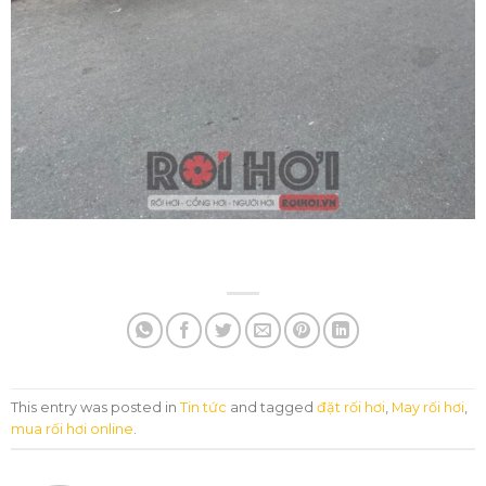
This entry was posted in
Tin tức
and tagged
đặt rối hơi
,
May rối hơi
,
mua rối hơi online
.