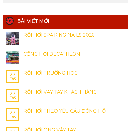
BÀI VIẾT MỚI
RỐI HƠI SPA KING NAILS 2026
CỔNG HƠI DECATHLON
RỐI HƠI TRƯỜNG HỌC
27
Th5
RỐI HƠI VẢY TAY KHÁCH HÀNG
27
Th5
RỐI HƠI THEO YÊU CẦU ĐỒNG HỒ
27
Th5
RỐI HƠI ÔNG VẢY TAY