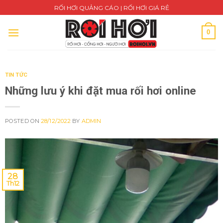
Skip
RỐI HƠI QUẢNG CÁO | RỐI HƠI GIÁ RẺ
to
content
0
TIN TỨC
Những lưu ý khi đặt mua rối hơi online
POSTED ON
28/12/2022
BY
ADMIN
28
Th12