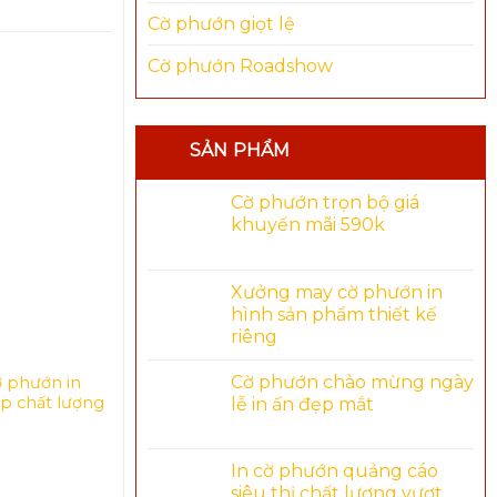
Cờ phướn giọt lệ
Cờ phướn Roadshow
SẢN PHẨM
Cờ phướn trọn bộ giá
khuyến mãi 590k
Xưởng may cờ phướn in
hình sản phẩm thiết kế
riêng
Cờ phướn chào mừng ngày
ờ phướn in
In cờ phướn quảng bá thương
Cờ phướn 
p chất lượng
hiệu in ấn sắc nét
hợp lý
lễ in ấn đẹp mắt
READ MORE
READ MO
In cờ phướn quảng cáo
siêu thị chất lượng vượt