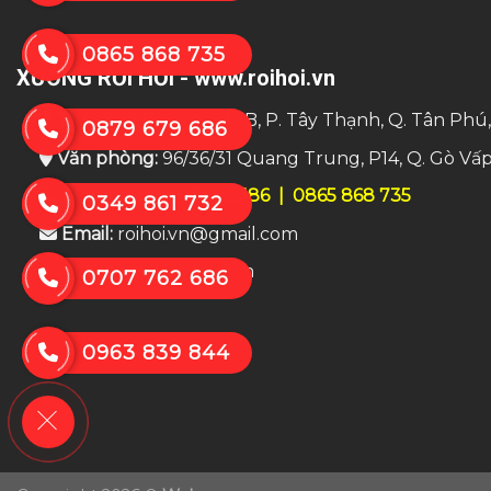
0865 868 735
XƯỞNG RỐI HƠI - www.roihoi.vn
Trụ sở:
số 8 đường T4B, P. Tây Thạnh, Q. Tân Phú
0879 679 686
Văn phòng:
96/36/31 Quang Trung, P14, Q. Gò Vấ
Điện thoại:
0865.922.186
|
0865 868 735
0349 861 732
Email:
roihoi.vn@gmail.com
Website:
www.roihoi.vn
0707 762 686
0963 839 844