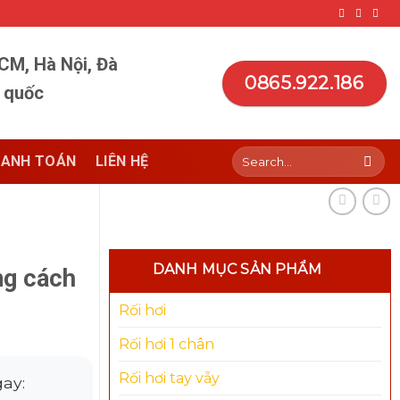
HCM, Hà Nội, Đà
0865.922.186
n quốc
Search
ANH TOÁN
LIÊN HỆ
for:
DANH MỤC SẢN PHẨM
ng cách
Rối hơi
Rối hơi 1 chân
Rối hơi tay vẫy
ay: