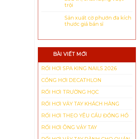
trội
Sản xuất cờ phướn đa kích
thước giá bán sỉ
BÀI VIẾT MỚI
RỐI HƠI SPA KING NAILS 2026
CỔNG HƠI DECATHLON
RỐI HƠI TRƯỜNG HỌC
RỐI HƠI VẢY TAY KHÁCH HÀNG
RỐI HƠI THEO YÊU CẦU ĐỒNG HỒ
RỐI HƠI ÔNG VẢY TAY