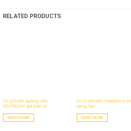
RELATED PRODUCTS
Cờ phướn quảng cáo
In cờ phướn roadshow th
60x160cm giá bán sỉ
sáng tạo
READ MORE
READ MORE