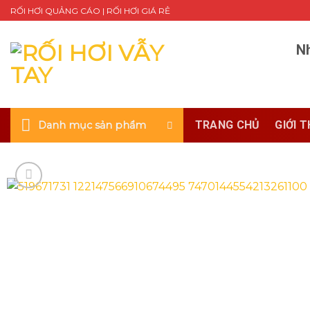
Skip
RỐI HƠI QUẢNG CÁO | RỐI HƠI GIÁ RẺ
to
content
Nh
TRANG CHỦ
GIỚI T
Danh mục sản phẩm