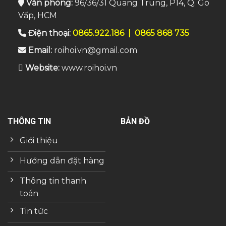
Văn phòng:
96/36/31 Quang Trung, P14, Q. Gò
Vấp, HCM
Điện thoại:
0865.922.186
|
0865 868 735
Email:
roihoi.vn@gmail.com
Website:
www.roihoi.vn
THÔNG TIN
BẢN ĐỒ
Giới thiệu
Hướng dẫn đặt hàng
Thông tin thanh
toán
Tin tức