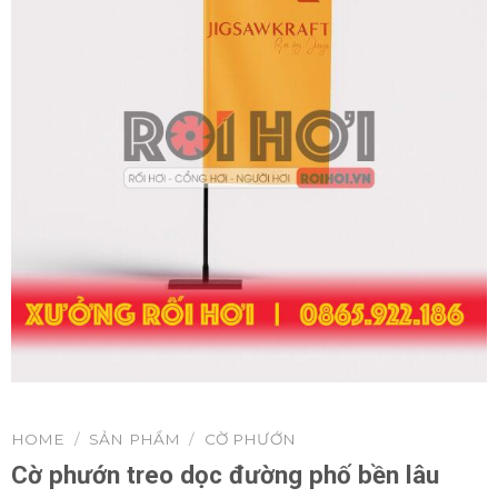
HOME
/
SẢN PHẨM
/
CỜ PHƯỚN
Cờ phướn treo dọc đường phố bền lâu