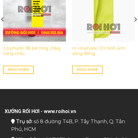
Cờ phướn đế bê tông 20kg
In cờ phướn 3D hình ảnh
vững chắc
sống động
READ MORE
READ MORE
XƯỞNG RỐI HƠI - www.roihoi.vn
Trụ sở:
số 8 đường T4B, P. Tây Thạnh, Q. Tân
Phú, HCM