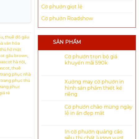
Cờ phướn giọt lệ
Cờ phướn Roadshow
ấu
,
thuê đồ gấu
SẢN PHẨM
hà văn hóa
thú hở mặt
ot gấu brown
,
Cờ phướn trọn bộ giá
ascot hà nội
,
khuyến mãi 590k
ascot
,
thuê
 trang phục nhà
 trang phục thú
Xưởng may cờ phướn in
trang phục
hình sản phẩm thiết kế
iá rẻ
riêng
Cờ phướn chào mừng ngày
lễ in ấn đẹp mắt
In cờ phướn quảng cáo
siêu thị chất lượng vượt