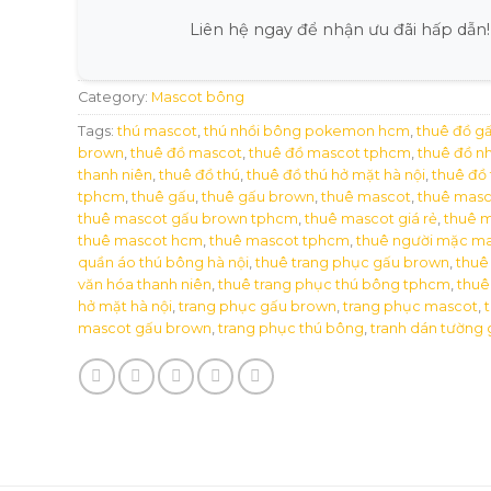
Liên hệ ngay để nhận ưu đãi hấp dẫn!
Category:
Mascot bông
Tags:
thú mascot
,
thú nhồi bông pokemon hcm
,
thuê đồ g
brown
,
thuê đồ mascot
,
thuê đồ mascot tphcm
,
thuê đồ n
thanh niên
,
thuê đồ thú
,
thuê đồ thú hở mặt hà nội
,
thuê đồ 
tphcm
,
thuê gấu
,
thuê gấu brown
,
thuê mascot
,
thuê masc
thuê mascot gấu brown tphcm
,
thuê mascot giá rẻ
,
thuê m
thuê mascot hcm
,
thuê mascot tphcm
,
thuê người mặc m
quần áo thú bông hà nội
,
thuê trang phục gấu brown
,
thuê
văn hóa thanh niên
,
thuê trang phục thú bông tphcm
,
thuê
hở mặt hà nội
,
trang phục gấu brown
,
trang phục mascot
,
mascot gấu brown
,
trang phục thú bông
,
tranh dán tường g