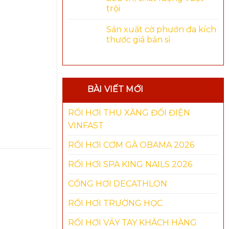
trội
Sản xuất cờ phướn đa kích
thước giá bán sỉ
BÀI VIẾT MỚI
RỐI HƠI THU XĂNG ĐỔI ĐIỆN
VINFAST
RỐI HƠI CƠM GÀ OBAMA 2026
RỐI HƠI SPA KING NAILS 2026
CỔNG HƠI DECATHLON
RỐI HƠI TRƯỜNG HỌC
-14%
RỐI HƠI VẢY TAY KHÁCH HÀNG