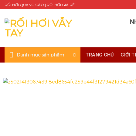
Skip
RỐI HƠI QUẢNG CÁO | RỐI HƠI GIÁ RẺ
to
content
Nh
TRANG CHỦ
GIỚI T
Danh mục sản phẩm