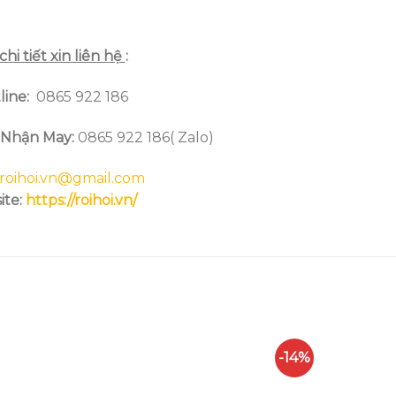
chi tiết xin liên hệ
:
line
:
0865 922 186
 Nhận May:
0865 922 186( Zalo)
roihoi.vn@gmail.com
ite:
https://roihoi.vn/
-14%