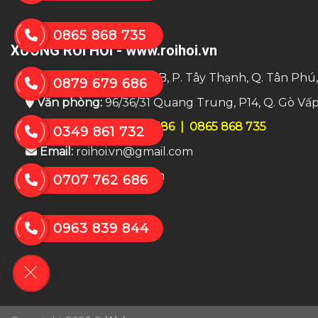
0865 868 735
XƯỞNG RỐI HƠI - www.roihoi.vn
Trụ sở:
số 8 đường T4B, P. Tây Thạnh, Q. Tân Phú
0879 679 686
Văn phòng:
96/36/31 Quang Trung, P14, Q. Gò Vấ
Điện thoại:
0865.922.186
|
0865 868 735
0349 861 732
Email:
roihoi.vn@gmail.com
Website:
www.roihoi.vn
0707 762 686
0963 839 844