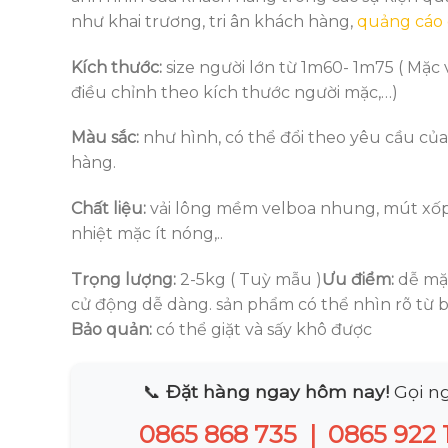
như khai trương, tri ân khách hàng,
quảng cáo
Kích thước:
size người lớn từ 1m60- 1m75 ( Mặc 
điều chỉnh theo kích thước người mặc,…)
Màu sắc:
như hình, có thể đổi theo yêu cầu củ
hàng.
Chất liệu:
vải lông mềm velboa nhung, mút xốp
nhiệt mặc ít nóng,..
Trọng lượng:
2-5kg ( Tuỳ mẫu )
Ưu điểm:
dễ mặc
cử động dễ dàng. sản phẩm có thể nhìn rõ từ 
Bảo quản:
có thể giặt và sấy khô được
📞
Đặt hàng ngay hôm nay!
Gọi ng
0865 868 735
|
0865 922 