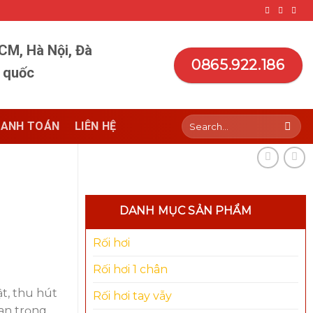
HCM, Hà Nội, Đà
0865.922.186
n quốc
Search
ANH TOÁN
LIÊN HỆ
for:
DANH MỤC SẢN PHẨM
Rối hơi
Rối hơi 1 chân
t, thu hút
Rối hơi tay vẫy
an trọng