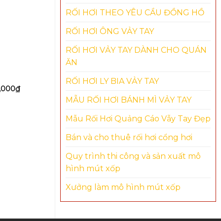
RỐI HƠI THEO YÊU CẦU ĐỒNG HỒ
RỐI HƠI ÔNG VẢY TAY
RỐI HƠI VẢY TAY DÀNH CHO QUÁN
ĂN
Mascot con rồng 2024
Mascot má
RỐI HƠI LY BIA VẢY TAY
,000
₫
3,450,000
READ MORE
MẪU RỐI HƠI BÁNH MÌ VẢY TAY
ADD TO 
Mẫu Rối Hơi Quảng Cáo Vẫy Tay Đẹp
Bán và cho thuê rối hơi cổng hơi
Quy trình thi công và sản xuất mô
hình mút xốp
Xưởng làm mô hình mút xốp