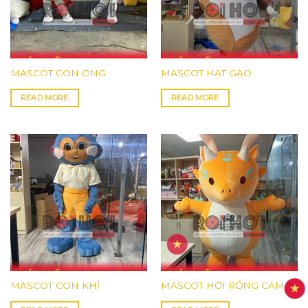
MASCOT CON ONG
MASCOT HẠT GẠO
READ MORE
READ MORE
MASCOT CON KHỈ
MASCOT HƠI RỒNG CAM