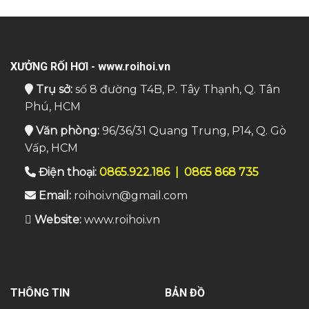
XƯỞNG RỐI HƠI - www.roihoi.vn
Trụ sở:
số 8 đường T4B, P. Tây Thạnh, Q. Tân
Phú, HCM
Văn phòng:
96/36/31 Quang Trung, P14, Q. Gò
Vấp, HCM
Điện thoại:
0865.922.186
|
0865 868 735
Email:
roihoi.vn@gmail.com
Website:
www.roihoi.vn
THÔNG TIN
BẢN ĐỒ