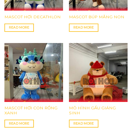
MASCOT HƠI DECATHLON
MASCOT BÚP MĂNG NON
READ MORE
READ MORE
MASCOT HƠI CON RỒNG
MÔ HÌNH GẤU GIÁNG
XANH
SINH
READ MORE
READ MORE