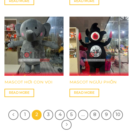
READ MORE
READ MORE
MASCOT HƠI CON VOI
MASCOT NGƯU PHỒN
READ MORE
READ MORE
1
2
3
4
5
…
8
9
10