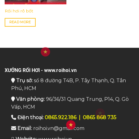
Rối hơi rô bốt
READ MORE
XƯỞNG RỐI HƠI - www.roihoi.vn
Trụ sở:
số 8 đường T4B, P. Tây Thạnh, Q. Tân
Phú, HCM
Văn phòng:
96/36/31 Quang Trung, P14, Q. Gò
Vấp, HCM
Điện thoại:
0865.922.186
|
0865 868 735
Email:
roihoi.vn@gmail.com