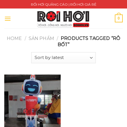
Skip
RỐI HƠI QUẢNG CÁO | RỐI HƠI GIÁ RẺ
to
content
0
HOME
/
SẢN PHẨM
/
PRODUCTS TAGGED “RÔ
BỐT”