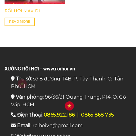
RỐI HƠI MAXIDI
READ MORE
XƯỞNG RỐI HƠI - www.roihoi.vn
Trụ sở:
số 8 đường T4B, P. Tây Thạnh, Q. Tân
Phú, HCM
Văn phòng:
96/36/31 Quang Trung, P14, Q. Gò
Vấp, HCM
Điện thoại:
0865.922.186
|
0865 868 735
Email:
roihoi.vn@gmail.com