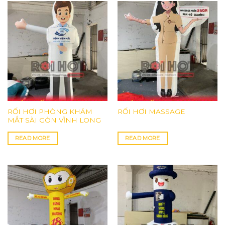
RỐI HƠI PHÒNG KHÁM
RỐI HƠI MASSAGE
MẮT SÀI GÒN VĨNH LONG
READ MORE
READ MORE