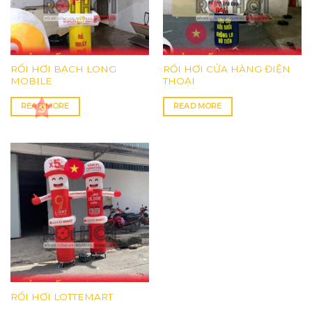
RỐI HƠI BẠCH LONG
RỐI HƠI CỬA HÀNG ĐIỆN
MOBILE
THOẠI
READ MORE
READ MORE
RỐI HƠI LOTTEMART