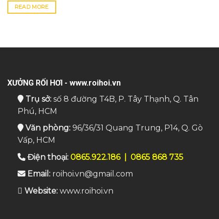
READ MORE
XƯỞNG RỐI HƠI - www.roihoi.vn
Trụ sở:
số 8 đường T4B, P. Tây Thạnh, Q. Tân
Phú, HCM
Văn phòng:
96/36/31 Quang Trung, P14, Q. Gò
Vấp, HCM
Điện thoại:
0865.922.186
|
0865 868 735
Email:
roihoi.vn@gmail.com
Website:
www.roihoi.vn