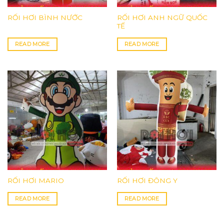
RỐI HƠI ANH NGỮ QUỐC
RỐI HƠI BÌNH NƯỚC
TẾ
READ MORE
READ MORE
RỐI HƠI MARIO
RỐI HƠI ĐÔNG Y
READ MORE
READ MORE