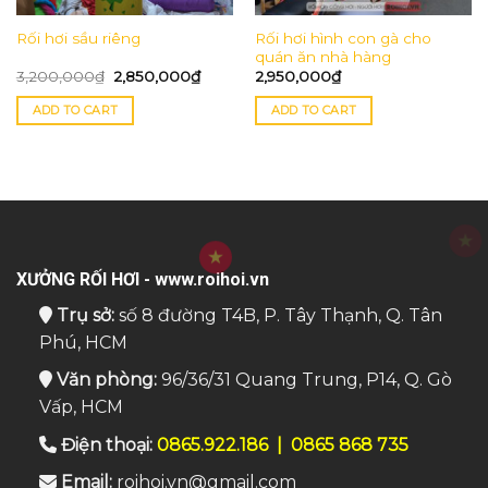
Rối hơi hình con gà cho
Rối hơi sầu riêng
quán ăn nhà hàng
3,200,000
₫
2,850,000
₫
2,950,000
₫
ADD TO CART
ADD TO CART
XƯỞNG RỐI HƠI - www.roihoi.vn
Trụ sở:
số 8 đường T4B, P. Tây Thạnh, Q. Tân
Phú, HCM
Văn phòng:
96/36/31 Quang Trung, P14, Q. Gò
Vấp, HCM
Điện thoại:
0865.922.186
|
0865 868 735
Email:
roihoi.vn@gmail.com