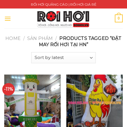
Skip
RỐI HƠI QUẢNG CÁO | RỐI HƠI GIÁ RẺ
to
content
0
HOME
/
SẢN PHẨM
/
PRODUCTS TAGGED “ĐẶT
MAY RỐI HƠI TẠI HN”
-11%