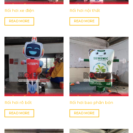
Rối hơi xe điện
Rối hơi nội thất
READ MORE
READ MORE
Rối hơi rô bốt
Rối hơi bao phân bón
READ MORE
READ MORE