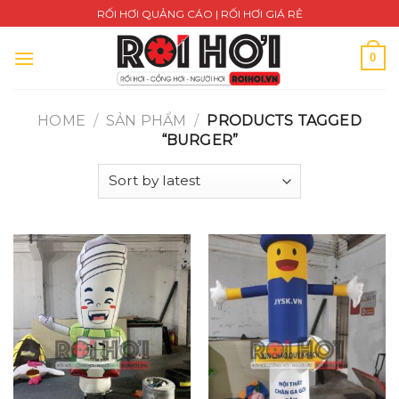
Skip
RỐI HƠI QUẢNG CÁO | RỐI HƠI GIÁ RẺ
to
content
0
HOME
/
SẢN PHẨM
/
PRODUCTS TAGGED
“BURGER”