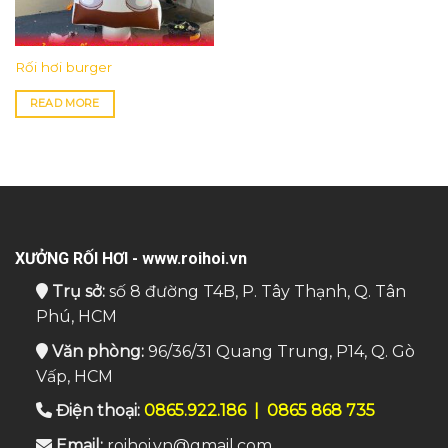
Rối hơi burger
READ MORE
XƯỞNG RỐI HƠI - www.roihoi.vn
Trụ sở:
số 8 đường T4B, P. Tây Thạnh, Q. Tân
Phú, HCM
Văn phòng:
96/36/31 Quang Trung, P14, Q. Gò
Vấp, HCM
Điện thoại:
0865.922.186
|
0865 868 735
Email:
roihoi.vn@gmail.com