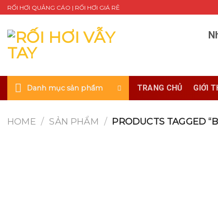
Skip
RỐI HƠI QUẢNG CÁO | RỐI HƠI GIÁ RẺ
to
content
Nh
TRANG CHỦ
GIỚI T
Danh mục sản phẩm
HOME
/
SẢN PHẨM
/
PRODUCTS TAGGED “BÉ