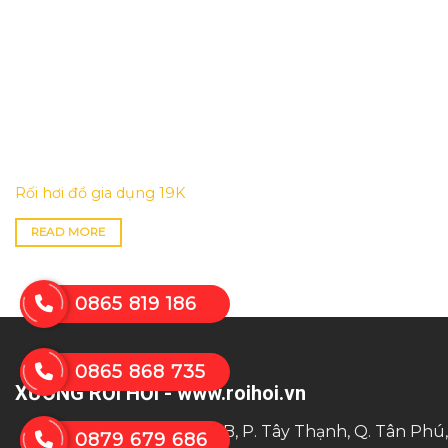
Rối hơi đồ gia dụng 19K
READ MORE
0865 819 186
0865 868 735
XƯỞNG RỐI HƠI - www.roihoi.vn
Trụ sở:
số 8 đường T4B, P. Tây Thạnh, Q. Tân Phú
0879 679 686