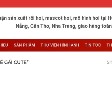
ận sản xuất rối hơi, mascot hơi, mô hình hơi tại 
Nẵng, Cần Thơ, Nha Trang, giao hàng toà
HIỆU
SẢN PHẨM
THƯ VIỆN HÌNH ẢNH
TIN TỨC
TH
 GÁI CUTE”
Sh