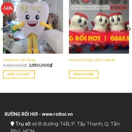
-14%
Mascot cái răng
Mascot hộp sữa Yakult
3,450,000
₫
2,950,000
₫
ADD TO CART
READ MORE
XƯỞNG RỐI HƠI - www.roihoi.vn
Trụ sở:
số 8 đường T4B, P. Tây Thạnh, Q. Tân
Phú, HCM