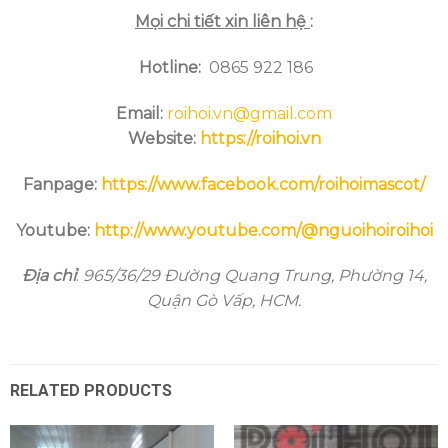
Mọi chi tiết xin liên hệ
:
Hotline
:
0865 922 186
Email:
roihoi.vn@gmail.com
Website:
https://roihoi.vn
Fanpage:
https://www.facebook.com/roihoimascot/
Youtube:
http://www.youtube.com/@nguoihoiroihoi
Địa chỉ
:
965/36/29 Đường Quang Trung, Phường 14,
Quận Gò Vấp, HCM.
RELATED PRODUCTS