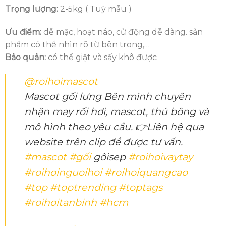
Trọng lượng:
2-5kg ( Tuỳ mẫu )
Ưu điểm:
dễ mặc, hoạt náo, cử động dễ dàng. sản
phẩm có thể nhìn rõ từ bên trong,…
Bảo quản:
có thể giặt và sấy khô được
@roihoimascot
Mascot gối lưng Bên mình chuyên
nhận may rối hơi, mascot, thú bông và
mô hình theo yêu cầu. 👉Liên hệ qua
website trên clip để được tư vấn.
#mascot
#gối
gôisep
#roihoivaytay
#roihoinguoihoi
#roihoiquangcao
#top
#toptrending
#toptags
#roihoitanbinh
#hcm