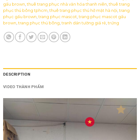
gấu brown
,
thuê trang phục nhà văn hóa thanh niên
,
thuê trang
phục thú bông tphcm
,
thuê trang phục thú hở mặt hà nội
,
trang
phục gấu brown
,
trang phục mascot
,
trang phục mascot gấu
brown
,
trang phục thú bông
,
tranh dán tường giá rẻ
,
trứng
DESCRIPTION
VIDEO THÀNH PHẨM