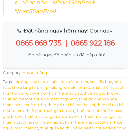
♬ nhạc nền - NhạcSSànPro✈ -
NhạcSSànPro✈
📞
Đặt hàng ngay hôm nay!
Gọi ngay:
0865 868 735
|
0865 922 186
Liên hệ ngay để nhận ưu đãi hấp dẫn!
Category:
Mascot bông
Tags:
cái răng
,
chú chó
,
chuột
,
con bò
,
con khỉ
,
cún
,
đĩa bay
,
hảo
hảo
,
khoai lang tím
,
mì
,
pikalong
,
simple
,
sữa rửa mặt
,
thú mascot
,
thú nhồi bông pokemon hcm
,
thuê đồ gấu
,
thuê đồ gấu brown
,
thuê đồ mascot
,
thuê đồ mascot tphcm
,
thuê đồ nhà văn hóa
thanh niên
,
thuê đồ thú
,
thuê đồ thú hở mặt hà nội
,
thuê đồ thú hở
mặt tphcm
,
thuê gấu
,
thuê gấu brown
,
thuê mascot
,
thuê mascot
gấu brown
,
thuê mascot gấu brown tphcm
,
thuê mascot giá rẻ
,
thuê mascot hà nội
,
thuê mascot hcm
,
thuê mascot tphcm
,
thuê
người mặc mascot
,
thuê quần áo thú bông hà nội
,
thuê trang phục