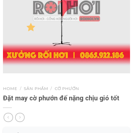
HOME
/
SẢN PHẨM
/
CỜ PHƯỚN
Đặt may cờ phướn đế nặng chịu gió tốt