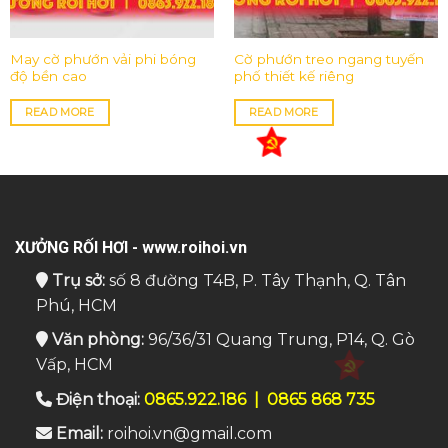
May cờ phướn vải phi bóng
Cờ phướn treo ngang tuyến
độ bền cao
phố thiết kế riêng
READ MORE
READ MORE
XƯỞNG RỐI HƠI - www.roihoi.vn
Trụ sở:
số 8 đường T4B, P. Tây Thạnh, Q. Tân
Phú, HCM
Văn phòng:
96/36/31 Quang Trung, P14, Q. Gò
Vấp, HCM
Điện thoại:
0865.922.186
|
0865 868 735
Email:
roihoi.vn@gmail.com