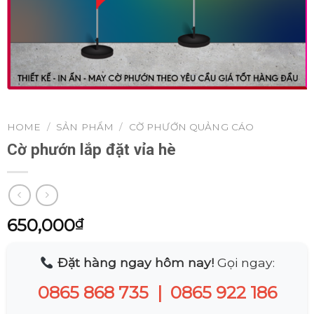
HOME
/
SẢN PHẨM
/
CỜ PHƯỚN QUẢNG CÁO
Cờ phướn lắp đặt vỉa hè
650,000
₫
Đặt hàng ngay hôm nay!
Gọi ngay:
0865 868 735
|
0865 922 186