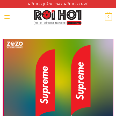
Skip
RỐI HƠI QUẢNG CÁO | RỐI HƠI GIÁ RẺ
to
content
0