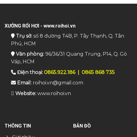
XƯỞNG RỐI HƠI - www.roihoi.vn
Trụ sở:
số 8 đường T4B, P. Tây Thạnh, Q. Tân
Phú, HCM
Văn phòng:
96/36/31 Quang Trung, P14, Q. Gò
Vấp, HCM
Điện thoại:
0865.922.186
|
0865 868 735
Email:
roihoi.vn@gmail.com
Website:
www.roihoi.vn
THÔNG TIN
BẢN ĐỒ