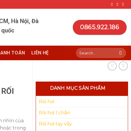
HCM, Hà Nội, Đà
0865.922.186
n quốc
Search
ANH TOÁN
LIÊN HỆ
for:
DANH MỤC SẢN PHẨM
 RỐI
Rối hơi
Rối hơi 1 chân
h nhìn của
Rối hơi tay vẫy
 hoặc trong