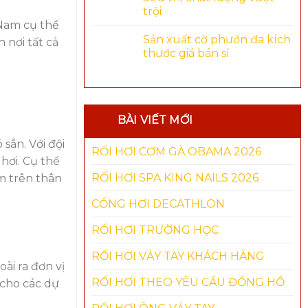
trội
 Nam cụ thể
Sản xuất cờ phướn đa kích
 nơi tất cả
thước giá bán sỉ
BÀI VIẾT MỚI
sẵn. Với đội
RỐI HƠI CƠM GÀ OBAMA 2026
hơi. Cụ thể
RỐI HƠI SPA KING NAILS 2026
m trên thân
CỔNG HƠI DECATHLON
RỐI HƠI TRƯỜNG HỌC
RỐI HƠI VẢY TAY KHÁCH HÀNG
ài ra đơn vị
RỐI HƠI THEO YÊU CẦU ĐỒNG HỒ
 cho các dự