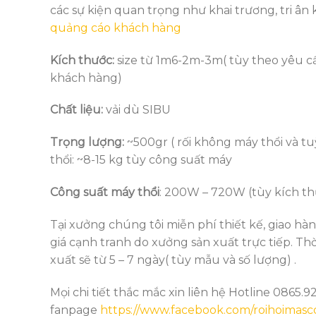
các sự kiện quan trọng như khai trương, tri ân
quảng cáo khách hàng
Kích thước:
size từ 1m6-2m-3m( tùy theo yêu c
khách hàng)
Chất liệu:
vải dù SIBU
Trọng lượng:
~500gr ( rối không máy thổi và t
thổi: ~8-15 kg tùy công suất máy
Công suất máy thổi
: 200W – 720W (tùy kích thư
Tại xưởng chúng tôi miễn phí thiết kế, giao hà
giá cạnh tranh do xưởng sản xuất trực tiếp. Thờ
xuất sẽ từ 5 – 7 ngày( tùy mẫu và số lượng) .
Mọi chi tiết thắc mắc xin liên hệ Hotline 0865.9
fanpage
https://www.facebook.com/roihoimasc