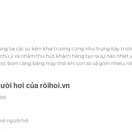
dụng tại các sự kiện khai trương cũng như trưng bày trư
ự chú ý và nhằm thu hút khách hàng tạo ra sự náo nhiệt v
ợc bơm căng bằng máy thổi khí con sò và gồm nhiều rối,
gười hơi của rôihoi.vn
ơi người hơi