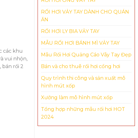
RỐI HƠI ÔNG VẢY TAY
RỐI HƠI VẢY TAY DÀNH CHO QUÁN
ĂN
RỐI HƠI LY BIA VẢY TAY
MẪU RỐI HƠI BÁNH MÌ VẢY TAY
ớc các khu
Mẫu Rối Hơi Quảng Cáo Vẫy Tay Đẹp
à vui nhộn,
 bán rối 2
Bán và cho thuê rối hơi cổng hơi
Quy trình thi công và sản xuất mô
hình mút xốp
Xưởng làm mô hình mút xốp
Tổng hợp những mẫu rối hơi HOT
2024