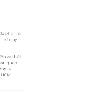
đa phần rối
àm hư máy
ến và thiết
 bạn quan
ông ty
P.HCM.