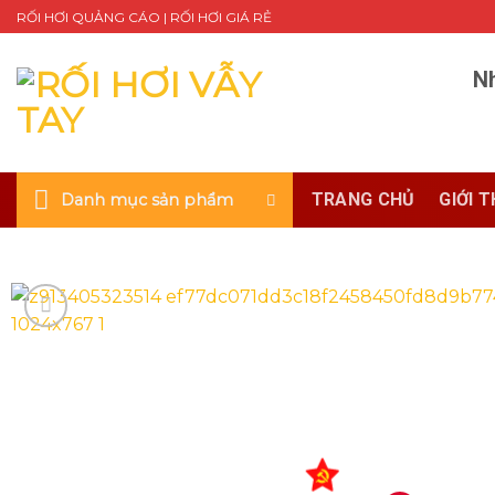
Skip
RỐI HƠI QUẢNG CÁO | RỐI HƠI GIÁ RẺ
to
content
Nh
TRANG CHỦ
GIỚI T
Danh mục sản phẩm