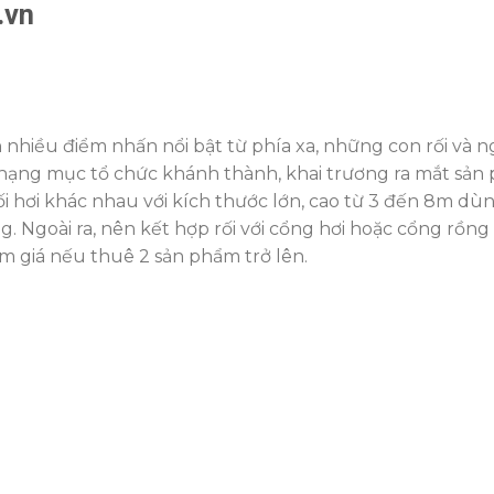
.vn
 nhiều điểm nhấn nổi bật từ phía xa, những con rối và n
c hạng mục tổ chức khánh thành, khai trương ra mắt sả
 hơi khác nhau với kích thước lớn, cao từ 3 đến 8m dùn
 Ngoài ra, nên kết hợp rối với cổng hơi hoặc cổng rồng
m giá nếu thuê 2 sản phẩm trở lên.