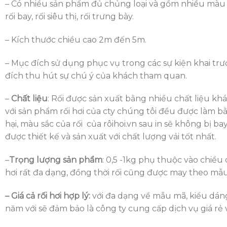
– Có nhiều sản phẩm đủ chủng loại và gồm nhiều màu sắ
rối bay, rối siêu thị, rối trưng bày.
– Kích thước chiều cao 2m đến 5m.
– Mục đích sử dụng phục vụ trong các sự kiện khai trươ
đích thu hút sự chú ý của khách tham quan.
–
Chất liệu
: Rối được sản xuất bằng nhiều chất liệu kh
với sản phẩm rối hơi của cty chúng tôi đều được làm b
hại, màu sắc của rối của rôihoi.vn sau in sẽ không bị 
được thiết kế và sản xuất với chất lượng vải tốt nhất.
–
Trọng lượng sản phẩm
: 0,5 -1kg phụ thuộc vào chiều 
hơi rất đa dạng, đồng thời rối cũng được may theo m
– Giá cả rối hơi hợp lý:
với đa dạng về mẫu mã, kiểu dáng
năm với sẽ đảm bảo là công ty cung cấp dịch vụ giá rẻ