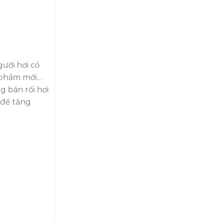
gười hơi có
n phẩm mới…
g bán rối hơi
 để tăng