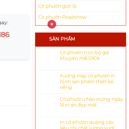
Cờ phướn giọt lệ
Cờ phướn Roadshow
ay:
186
SẢN PHẨM
Cờ phướn trọn bộ giá
khuyến mãi 590k
Xưởng may cờ phướn in
hình sản phẩm thiết kế
riêng
Cờ phướn chào mừng ngày
lễ in ấn đẹp mắt
In cờ phướn quảng cáo
siêu thị chất lượng vượt