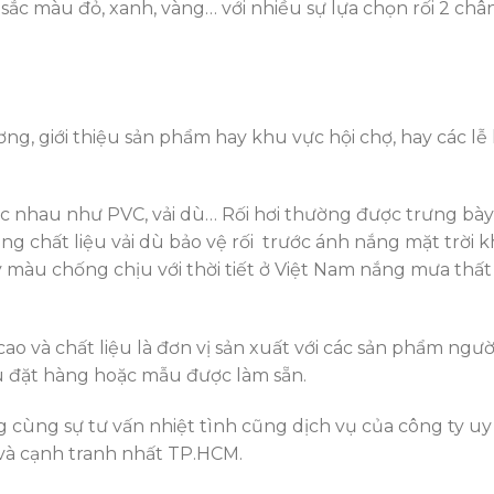
c màu đỏ, xanh, vàng… với nhiều sự lựa chọn rối 2 chân, 
ng, giới thiệu sản phẩm hay khu vực hội chợ, hay các lễ 
ác nhau như PVC, vải dù… Rối hơi thường được trưng bày 
ằng chất liệu vải dù bảo vệ rối trước ánh nắng mặt trời 
bay màu chống chịu với thời tiết ở Việt Nam nắng mưa thất
cao và chất liệu là đơn vị sản xuất với các sản phẩm người
ẫu đặt hàng hoặc mẫu được làm sẵn.
 cùng sự tư vấn nhiệt tình cũng dịch vụ của công ty uy 
 và cạnh tranh nhất TP.HCM.