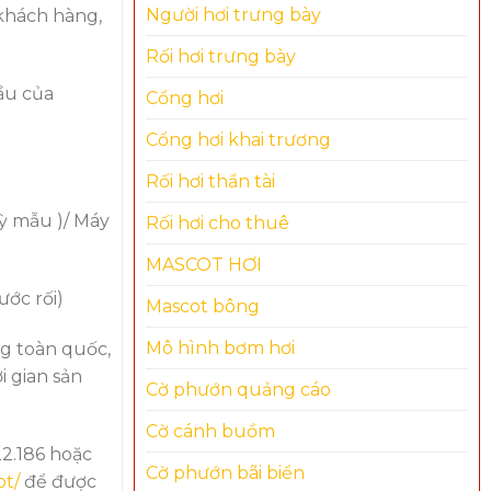
Người hơi trưng bày
 khách hàng,
Rối hơi trưng bày
ầu của
Cổng hơi
Cổng hơi khai trương
Rối hơi thần tài
uỳ mẫu )/ Máy
Rối hơi cho thuê
MASCOT HƠI
ớc rối)
Mascot bông
Mô hình bơm hơi
ng toàn quốc,
i gian sản
Cờ phướn quảng cáo
Cờ cánh buồm
22.186 hoặc
Cờ phướn bãi biển
ot/
để được