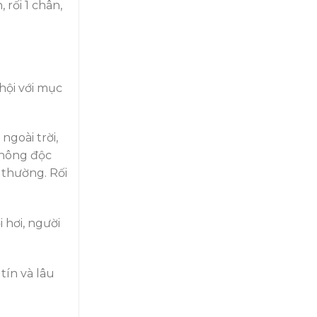
rối 1 chân,
hội với mục
ngoài trời,
không độc
 thường. Rối
 hơi, người
tín và lâu