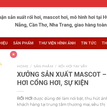
ận sản xuất rối hơi, mascot hơi, mô hình hơi tại 
Nẵng, Cần Thơ, Nha Trang, giao hàng toà
HIỆU
SẢN PHẨM
THƯ VIỆN HÌNH ẢNH
TIN TỨC
TH
HOME
/
SẢN PHẨM
/
RỐI HƠI TAY VẪY
XƯỞNG SẢN XUẤT MASCOT –
HƠI CỔNG HƠI, SỰ KIỆN
RỐI HƠI
được dùng để làm nổi bật, thu hút án
khách hàng tại trung tâm thương mai, siêu thị